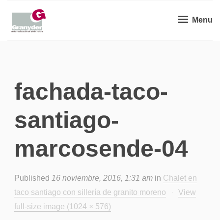
Menu
fachada-taco-
santiago-
marcosende-04
Published
16 noviembre, 2016, 1:31 am
in
Chalet en
taco santiago con sillería de granito moreno
·
View
full-size image (1024 × 576)