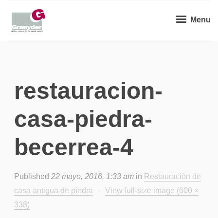
Menu
restauracion-
casa-piedra-
becerrea-4
Published
22 mayo, 2016, 1:33 am
in
Restauración de
casa antigua de piedra
·
View full-size image (600 ×
338)