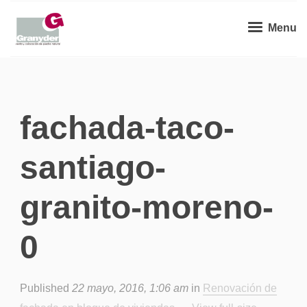
Menu
fachada-taco-
santiago-
granito-moreno-
0
Published
22 mayo, 2016, 1:06 am
in
Renovación de