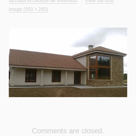
fachada en bloque de viviendas
·
View full-size
image (500 × 295)
Comments are closed.