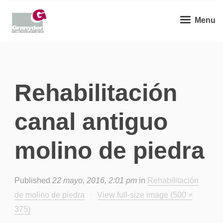
Menu
Rehabilitación
canal antiguo
molino de piedra
Published
22 mayo, 2016, 2:01 pm
in
Rehabilitación
de molino de piedra
·
View full-size image (500 ×
375)