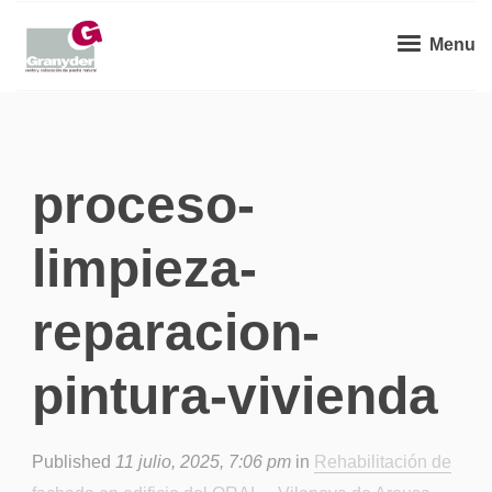
Menu
proceso-
limpieza-
reparacion-
pintura-vivienda
Published
11 julio, 2025, 7:06 pm
in
Rehabilitación de