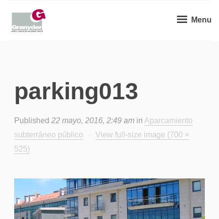
Menu
parking013
Published
22 mayo, 2016, 2:49 am
in
Aparcamiento
subterráneo público
·
View full-size image (700 ×
525)