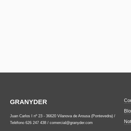
Con
GRANYDER
Bl
Juan Carlos I nº 23 - 36620 Vilanova de Arousa (Pontevedra) /
Not
Teléfono 626 247 438 / comercial@granyder.com