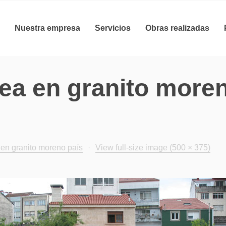
Nuestra empresa
Servicios
Obras realizadas
a en granito moren
.
en granito moreno país
·
View full-size image (500 × 375)