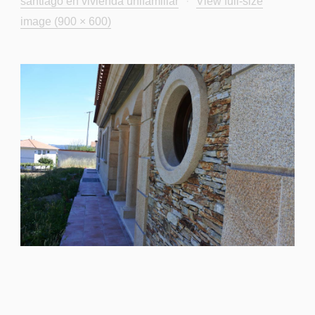
santiago en vivienda unifamiliar
·
View full-size
image (900 × 600)