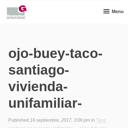
Menu
ojo-buey-taco-
santiago-
vivienda-
unifamiliar-
Published
16 septiembre, 2017, 3:09 pm
in
Taco