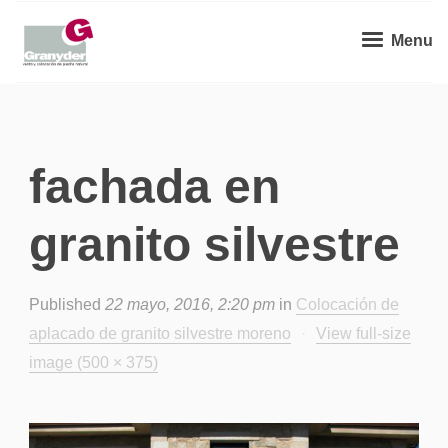
Menu
fachada en
granito silvestre
Published
22 mayo, 2016, 2:20 pm
in
Colocación de
aplacado de granito silvestre moreno
·
View full-size
image (500 × 375)