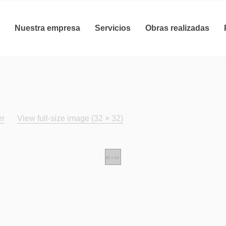
Nuestra empresa
Servicios
Obras realizadas
er
·
View full-size image (32 × 32)