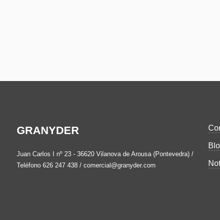
Con
GRANYDER
Bl
Juan Carlos I nº 23 - 36620 Vilanova de Arousa (Pontevedra) /
Not
Teléfono 626 247 438 / comercial@granyder.com